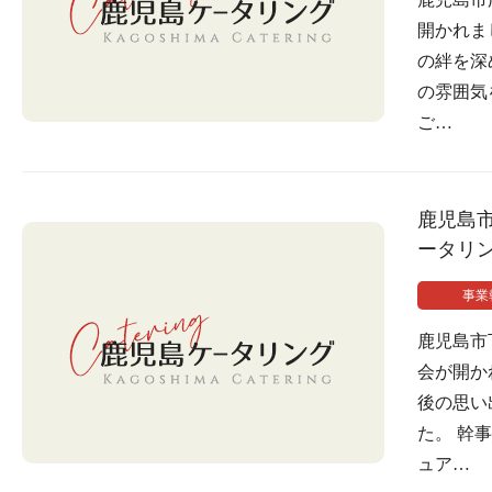
開かれま
の絆を深
の雰囲気
ご…
鹿児島
ータリ
事業
鹿児島市
会が開か
後の思い
た。 幹
ュア…