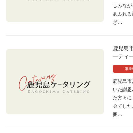
しみなが
あふれる
ぎ…
鹿児島
ーティ
事業
鹿児島市
いた謝恩
た方々に
会でした
囲…