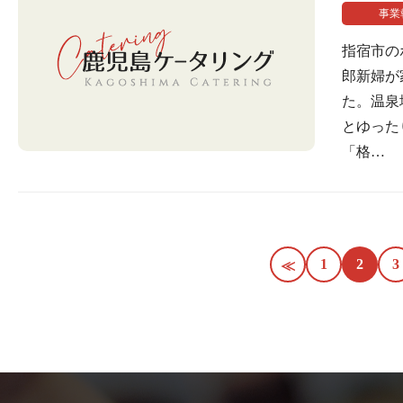
事業
指宿市の
郎新婦が
た。温泉
とゆった
「格…
1
2
3
≪