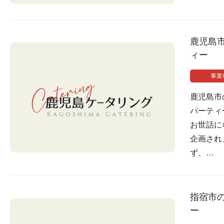
鹿児島
ィー
事業
鹿児島市
パーティ
お世話に
企画され
ず、…
指宿市
ー