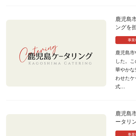
鹿児島
ングを
事業
鹿児島市
した。こ
華やかな
わせたケ
式…
鹿児島
ータリ
事業