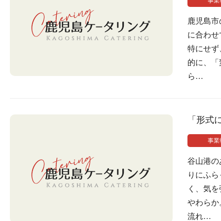
事業
鹿児島市
に合わせ
特にせず
的に、「
ら…
「形式
事業
谷山港の
りにふら
く、気を
やわらか
流れ…