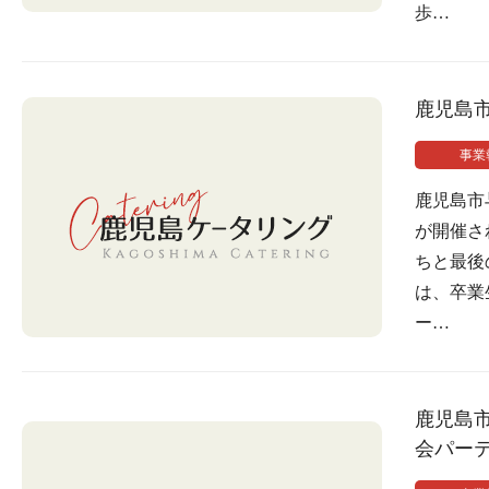
歩…
鹿児島
事業
鹿児島市
が開催さ
ちと最後
は、卒業
ー…
鹿児島
会パー